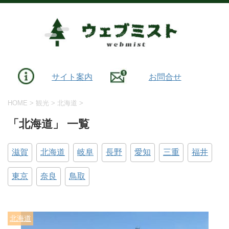
サイト案内
お問合せ
HOME
>
観光
>
北海道
>
「北海道」 一覧
滋賀
北海道
岐阜
長野
愛知
三重
福井
東京
奈良
鳥取
北海道