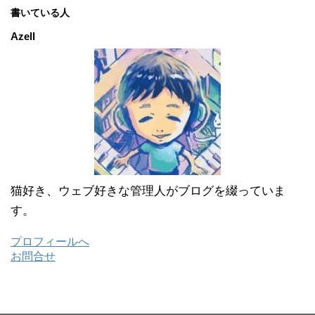
カ
書いている人
イ
ブ
Azell
猫好き、ウェブ好きな管理人がブログを綴っていま
す。
プロフィールへ
お問合せ