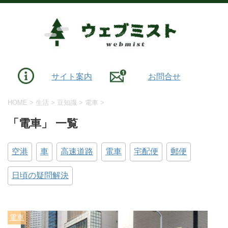
サイト案内
お問合せ
HOME
>
生活
>
豆知識
>
電車
>
「電車」 一覧
空港
車
高速道路
電車
宅配便
郵便
日頃の疑問解決
電車