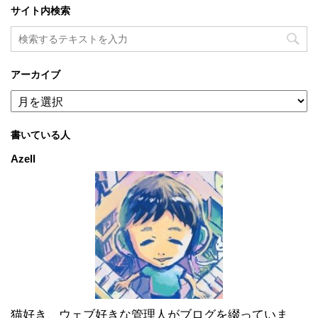
サイト内検索
アーカイブ
ア
ー
カ
書いている人
イ
ブ
Azell
猫好き、ウェブ好きな管理人がブログを綴っていま