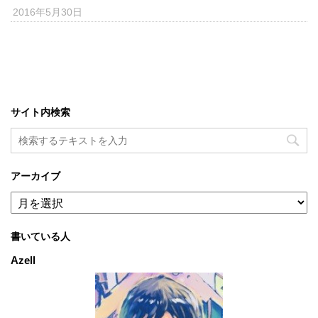
2016年5月30日
サイト内検索
アーカイブ
ア
ー
カ
書いている人
イ
ブ
Azell