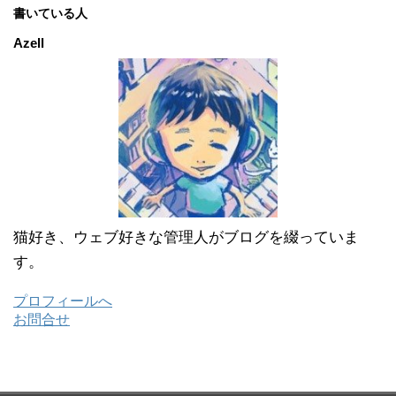
カ
書いている人
イ
ブ
Azell
猫好き、ウェブ好きな管理人がブログを綴っていま
す。
プロフィールへ
お問合せ