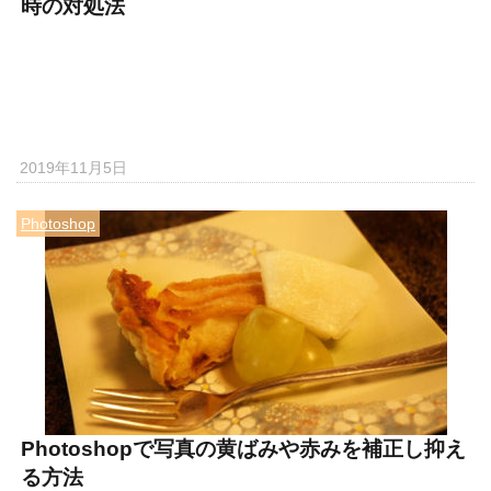
時の対処法
2019年11月5日
Photoshop
Photoshopで写真の黄ばみや赤みを補正し抑え
る方法