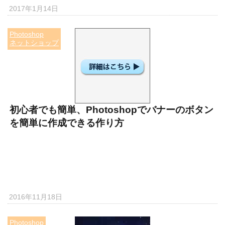
2017年1月14日
Photoshop
ネットショップ
初心者でも簡単、Photoshopでバナーのボタン
を簡単に作成できる作り方
2016年11月18日
Photoshop