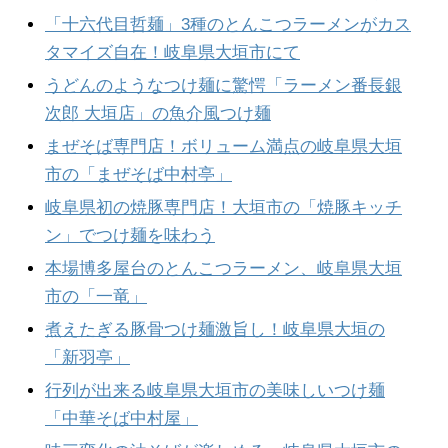
「十六代目哲麺」3種のとんこつラーメンがカス
タマイズ自在！岐阜県大垣市にて
うどんのようなつけ麺に驚愕「ラーメン番長銀
次郎 大垣店」の魚介風つけ麺
まぜそば専門店！ボリューム満点の岐阜県大垣
市の「まぜそば中村亭」
岐阜県初の焼豚専門店！大垣市の「焼豚キッチ
ン」でつけ麺を味わう
本場博多屋台のとんこつラーメン、岐阜県大垣
市の「一竜」
煮えたぎる豚骨つけ麺激旨し！岐阜県大垣の
「新羽亭」
行列が出来る岐阜県大垣市の美味しいつけ麺
「中華そば中村屋」