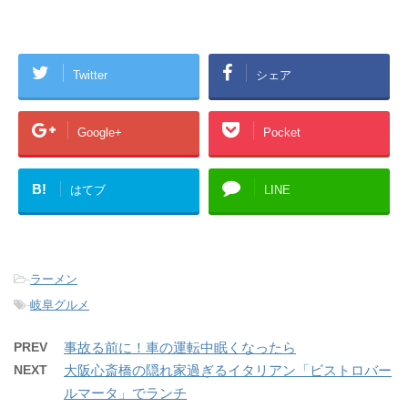
Twitter
シェア
Google+
Pocket
B!
はてブ
LINE
-
ラーメン
-
岐阜グルメ
PREV
事故る前に！車の運転中眠くなったら
NEXT
大阪心斎橋の隠れ家過ぎるイタリアン「ビストロバー
ルマータ」でランチ