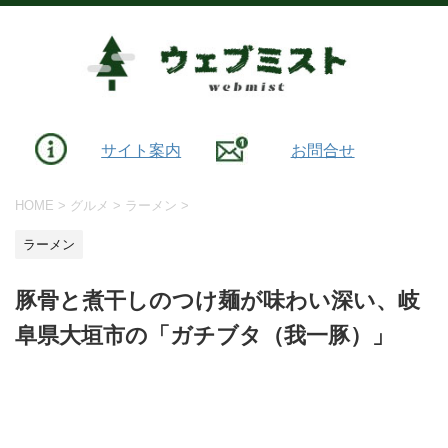
サイト案内
お問合せ
HOME
>
グルメ
>
ラーメン
>
ラーメン
豚骨と煮干しのつけ麺が味わい深い、岐
阜県大垣市の「ガチブタ（我一豚）」