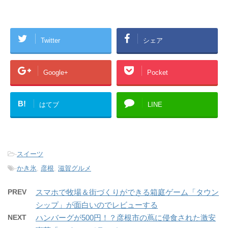
Twitter
シェア
Google+
Pocket
B!
はてブ
LINE
-
スイーツ
-
かき氷
,
彦根
,
滋賀グルメ
PREV
スマホで牧場＆街づくりができる箱庭ゲーム「タウン
シップ」が面白いのでレビューする
NEXT
ハンバーグが500円！？彦根市の蔦に侵食された激安