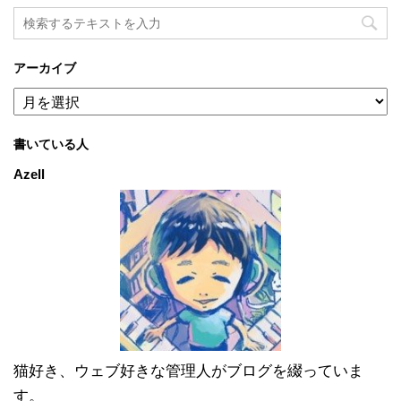
アーカイブ
ア
ー
カ
書いている人
イ
ブ
Azell
猫好き、ウェブ好きな管理人がブログを綴っていま
す。