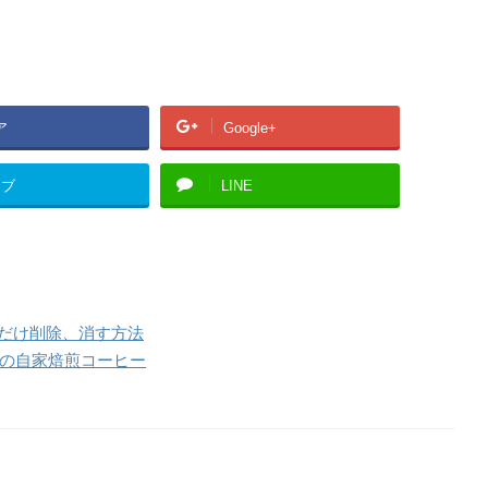
ア
Google+
てブ
LINE
1つだけ削除、消す方法
」の自家焙煎コーヒー