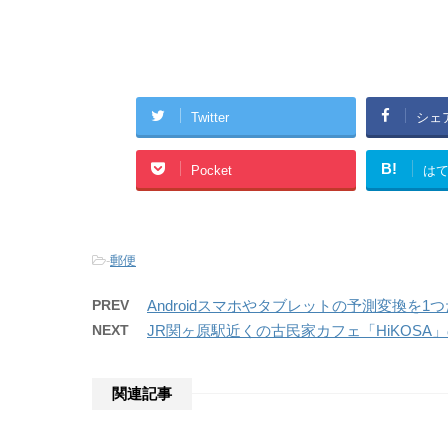
Twitter
シェ
B!
Pocket
は
-
郵便
PREV
Androidスマホやタブレットの予測変換を
NEXT
JR関ヶ原駅近くの古民家カフェ「HiKOSA
関連記事