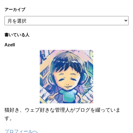
アーカイブ
ア
ー
カ
書いている人
イ
ブ
Azell
猫好き、ウェブ好きな管理人がブログを綴っていま
す。
プロフィールへ