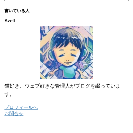
ー
カ
書いている人
イ
ブ
Azell
猫好き、ウェブ好きな管理人がブログを綴っていま
す。
プロフィールへ
お問合せ