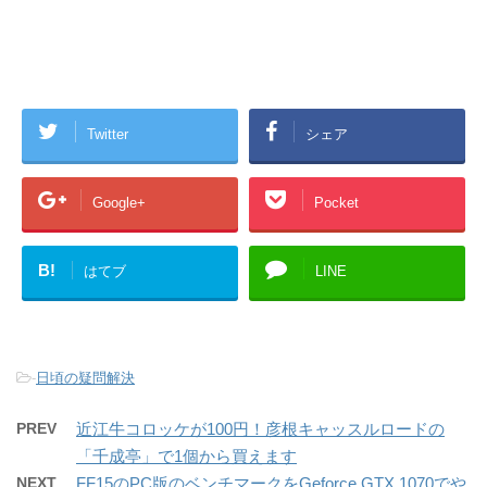
Twitter
シェア
Google+
Pocket
B!
はてブ
LINE
-
日頃の疑問解決
PREV
近江牛コロッケが100円！彦根キャッスルロードの
「千成亭」で1個から買えます
NEXT
FF15のPC版のベンチマークをGeforce GTX 1070でや