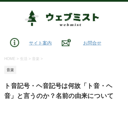
サイト案内
お問合せ
HOME
>
生活
>
音楽
>
音楽
ト音記号・ヘ音記号は何故「ト音・ヘ
音」と言うのか？名前の由来について