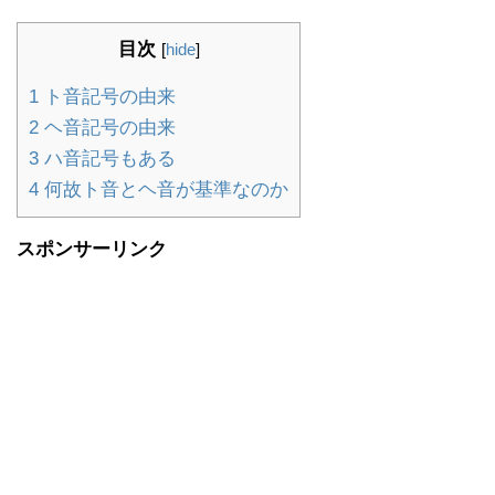
目次
[
hide
]
1
ト音記号の由来
2
ヘ音記号の由来
3
ハ音記号もある
4
何故ト音とヘ音が基準なのか
スポンサーリンク