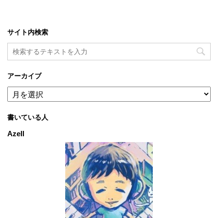
サイト内検索
アーカイブ
ア
ー
カ
書いている人
イ
ブ
Azell