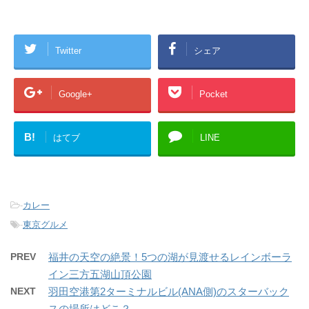
Twitter
シェア
Google+
Pocket
B!
はてブ
LINE
-
カレー
-
東京グルメ
PREV
福井の天空の絶景！5つの湖が見渡せるレインボーラ
イン三方五湖山頂公園
NEXT
羽田空港第2ターミナルビル(ANA側)のスターバック
スの場所はどこ？