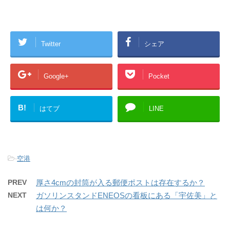
Twitter
シェア
Google+
Pocket
B!
はてブ
LINE
-
空港
PREV
厚さ4cmの封筒が入る郵便ポストは存在するか？
NEXT
ガソリンスタンドENEOSの看板にある「宇佐美」と
は何か？