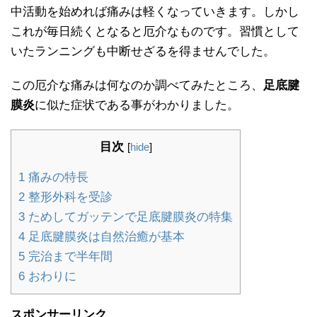
中活動を始めれば痛みは軽くなっていきます。しかし
これが毎日続くとなると厄介なものです。習慣として
いたランニングも中断せざるを得ませんでした。
この厄介な痛みは何なのか調べてみたところ、
足底腱
膜炎
に似た症状である事がわかりました。
目次
[
hide
]
1
痛みの特長
2
整形外科を受診
3
ためしてガッテンで足底腱膜炎の特集
4
足底腱膜炎は自然治癒が基本
5
完治まで半年間
6
おわりに
スポンサーリンク