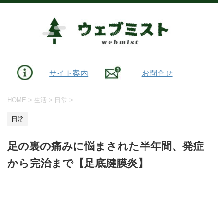
サイト案内
お問合せ
HOME
>
生活
>
日常
>
日常
足の裏の痛みに悩まされた半年間、発症
から完治まで【足底腱膜炎】