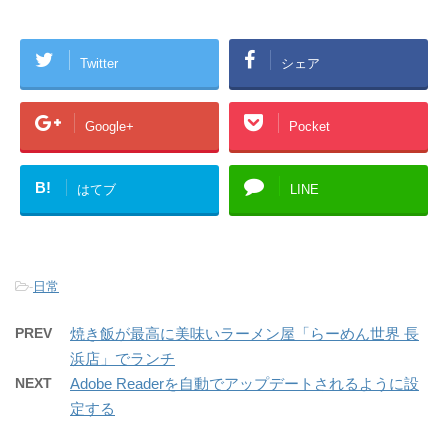
Twitter
シェア
Google+
Pocket
B!
はてブ
LINE
-
日常
PREV
焼き飯が最高に美味いラーメン屋「らーめん世界 長
浜店」でランチ
NEXT
Adobe Readerを自動でアップデートされるように設
定する