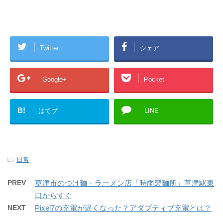
Twitter
シェア
Google+
Pocket
B!
はてブ
LINE
-
日常
PREV
草津市のつけ麺・ラーメン店「時雨製麺所」草津駅東
口からすぐ
NEXT
Pixel7の充電が遅くなった？アダプティブ充電とは？