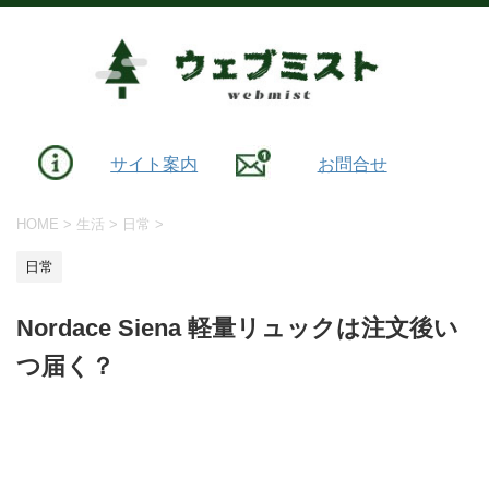
サイト案内
お問合せ
HOME
>
生活
>
日常
>
日常
Nordace Siena 軽量リュックは注文後い
つ届く？