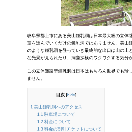
岐阜県郡上市にある美山鍾乳洞は日本最大級の立体
窟を進んでいくだけの鍾乳洞ではありません。美山
のような鍾乳洞を登っていき最終的な出口は山の上
な光景が見られたり、洞窟探検のワクワクする気分
この立体迷路型鍾乳洞は日本はもちろん世界でも珍
ません。
目次
[
hide
]
1
美山鍾乳洞へのアクセス
1.1
駐車場について
1.2
料金について
1.3
料金の割引チケットについて