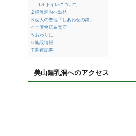
1.4
トイレについて
2
鍾乳洞内へ出発
3
恋人の聖地「しあわせの鐘」
4
土産物店＆売店
5
おわりに
6
施設情報
7
関連記事
美山鍾乳洞へのアクセス