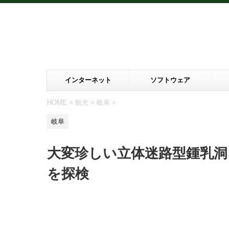
インターネット
ソフトウェア
HOME
>
観光
>
岐阜
>
岐阜
大変珍しい立体迷路型鍾乳洞
を探検