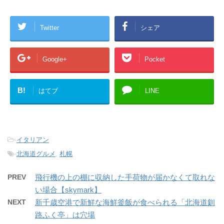
Twitter
シェア
Google+
Pocket
B!
はてブ
LINE
-
イタリアン
-
北海道グルメ
,
札幌
PREV
飛行機の上の棚に収納した手荷物が届かなくて取れな
い場合【skymark】
NEXT
新千歳空港で新鮮な海鮮釜飯が食べられる「北海道釧
路ふく亭」は穴場