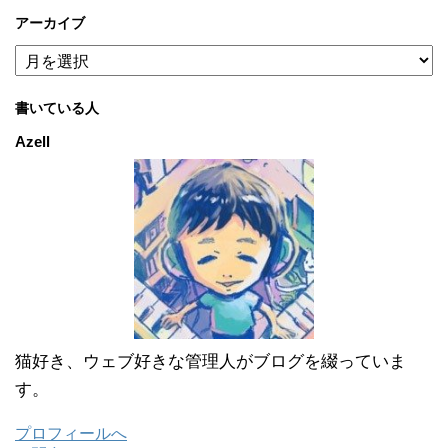
アーカイブ
ア
ー
カ
書いている人
イ
ブ
Azell
猫好き、ウェブ好きな管理人がブログを綴っていま
す。
プロフィールへ