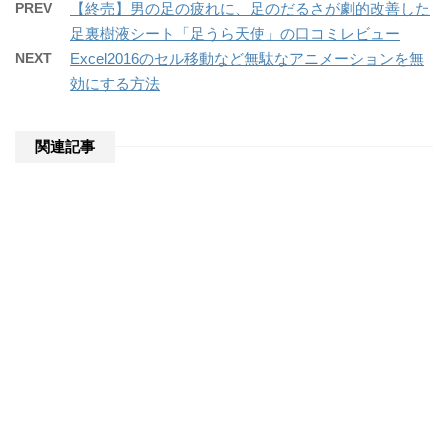
PREV
【終売】男の足の疲れに、足のだるさが劇的改善した
足裏樹液シート「足うら天使」の口コミレビュー
NEXT
Excel2016のセル移動など無駄なアニメーションを無
効にする方法
関連記事