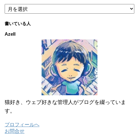
ア
ー
カ
書いている人
イ
ブ
Azell
猫好き、ウェブ好きな管理人がブログを綴っていま
す。
プロフィールへ
お問合せ