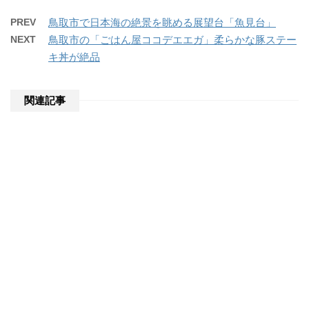
PREV
鳥取市で日本海の絶景を眺める展望台「魚見台」
NEXT
鳥取市の「ごはん屋ココデエエガ」柔らかな豚ステー
キ丼が絶品
関連記事