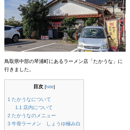
鳥取県中部の琴浦町にあるラーメン店「たかうな」に
行きました。
目次
[
hide
]
1
たかうなについて
1.1
店内について
2
たかうなのメニュー
3
牛骨ラーメン しょうゆ極み白