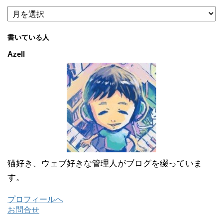
ア
ー
カ
書いている人
イ
ブ
Azell
猫好き、ウェブ好きな管理人がブログを綴っていま
す。
プロフィールへ
お問合せ