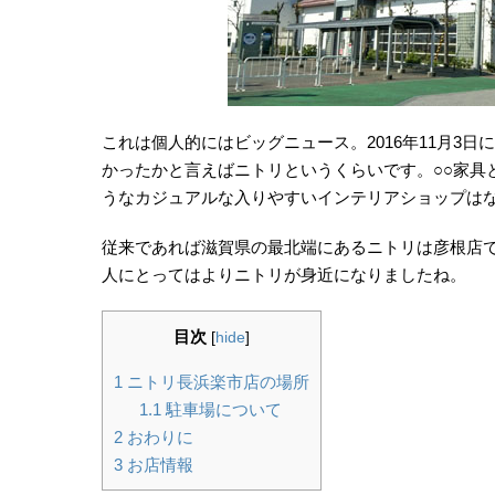
これは個人的にはビッグニュース。2016年11月3
かったかと言えばニトリというくらいです。○○家具
うなカジュアルな入りやすいインテリアショップは
従来であれば滋賀県の最北端にあるニトリは彦根店
人にとってはよりニトリが身近になりましたね。
目次
[
hide
]
1
ニトリ長浜楽市店の場所
1.1
駐車場について
2
おわりに
3
お店情報