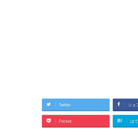
Twitter
シェ
B!
Pocket
は