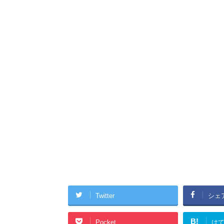
Twitter
シェ
B!
Pocket
は