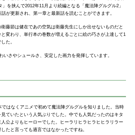
キタ」を挟んで2012年11月より続編となる「魔法陣グルグル2」
新話が更新され、第一章と最新話を読むことができます。
の衛藤節は健在であの空気は衛藤先生にしか出せないものだと
分と変わり、単行本の巻数が増えるごとに絵の巧さが上達して1
でした。
かわいさやシュールさ、安定した画力を発揮しています。
。
作本ではなくアニメで初めて魔法陣グルグルを知りました。当時
を見ていたという人気ぶりでした。中でも人気だったのはキタ
主人公よりもヒーローでした。ヒーラリヒラヒラヒヒラリラー
靡したと言っても過言ではなかったですね。