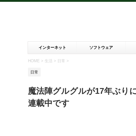
インターネット
ソフトウェア
HOME
>
生活
>
日常
>
日常
魔法陣グルグルが17年ぶり
連載中です