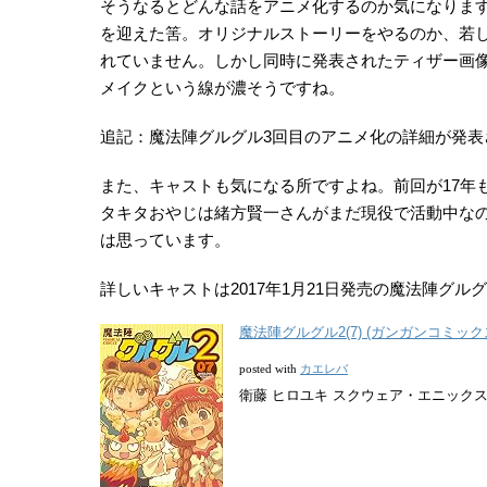
そうなるとどんな話をアニメ化するのか気になりま
を迎えた筈。オリジナルストーリーをやるのか、若
れていません。しかし同時に発表されたティザー画
メイクという線が濃そうですね。
追記：魔法陣グルグル3回目のアニメ化の詳細が発表
また、キャストも気になる所ですよね。前回が17年
タキタおやじは緒方賢一さんがまだ現役で活動中な
は思っています。
詳しいキャストは2017年1月21日発売の魔法陣グル
魔法陣グルグル2(7) (ガンガンコミックス
カエレバ
posted with
衛藤 ヒロユキ スクウェア・エニックス 201