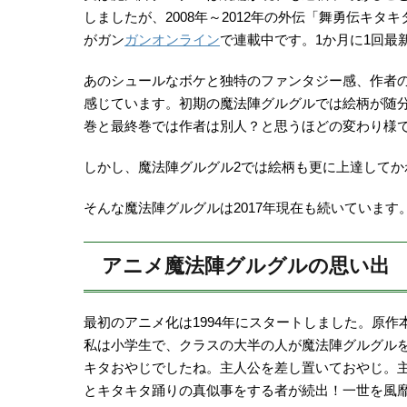
しましたが、2008年～2012年の外伝「舞勇伝キタ
がガン
ガンオンライン
で連載中です。1か月に1回最
あのシュールなボケと独特のファンタジー感、作者
感じています。初期の魔法陣グルグルでは絵柄が随
巻と最終巻では作者は別人？と思うほどの変わり様
しかし、魔法陣グルグル2では絵柄も更に上達して
そんな魔法陣グルグルは2017年現在も続いています
アニメ魔法陣グルグルの思い出
最初のアニメ化は1994年にスタートしました。原
私は小学生で、クラスの大半の人が魔法陣グルグル
キタおやじでしたね。主人公を差し置いておやじ。
とキタキタ踊りの真似事をする者が続出！一世を風