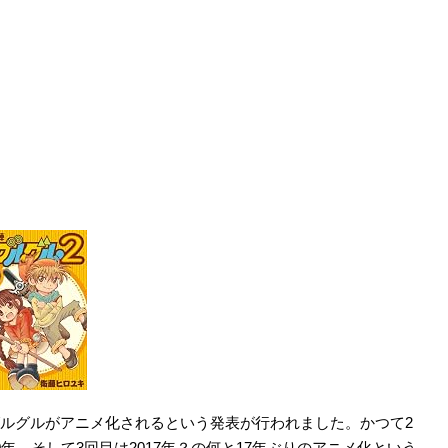
陣グルグルがアニメ化されるという発表が行われました。かつて2
0年、そして3回目は2017年？の何と17年ぶりのアニメ化という