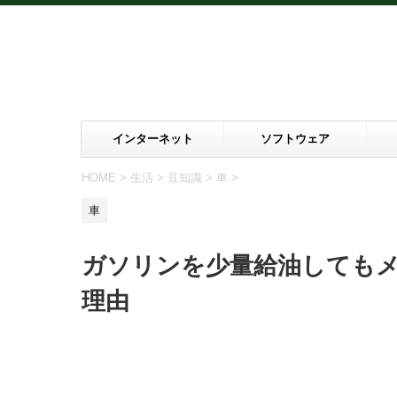
インターネット
ソフトウェア
HOME
>
生活
>
豆知識
>
車
>
車
ガソリンを少量給油しても
理由