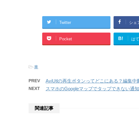
Twitter
シェ
B!
Pocket
は
-
車
PREV
AviUtlの再生ボタンってどこにある？編集
NEXT
スマホのGoogleマップでタップできない
関連記事