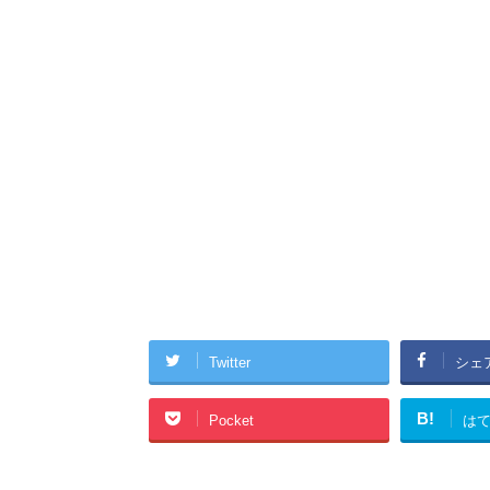
Twitter
シェ
B!
Pocket
は