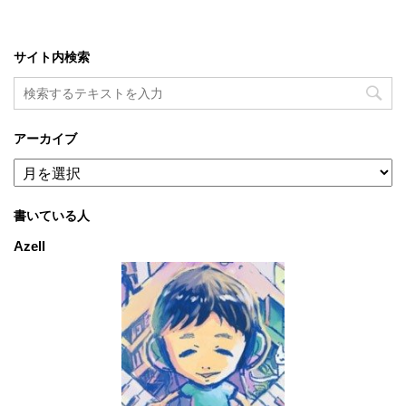
サイト内検索
アーカイブ
ア
ー
カ
書いている人
イ
ブ
Azell