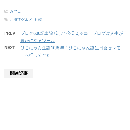
-
カフェ
-
北海道グルメ
,
札幌
PREV
ブログ600記事達成して今見える事、ブログは人生が
豊かになるツール
NEXT
ひこにゃん生誕10周年！ひこにゃん誕生日会セレモニ
ーへ行ってきた
関連記事