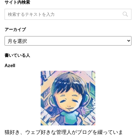
サイト内検索
アーカイブ
ア
ー
カ
書いている人
イ
ブ
Azell
猫好き、ウェブ好きな管理人がブログを綴っていま