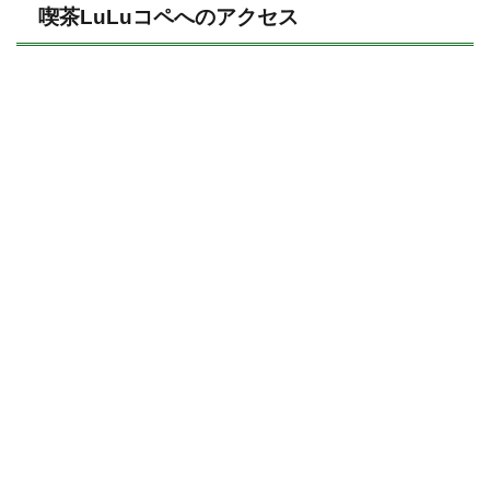
喫茶LuLuコペへのアクセス