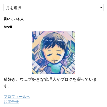
ア
ー
カ
書いている人
イ
ブ
Azell
猫好き、ウェブ好きな管理人がブログを綴っていま
す。
プロフィールへ
お問合せ