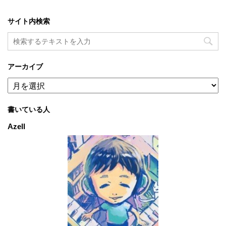
サイト内検索
アーカイブ
ア
ー
カ
書いている人
イ
ブ
Azell